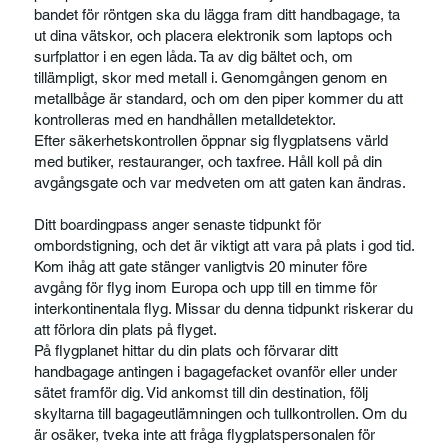
bandet för röntgen ska du lägga fram ditt handbagage, ta
ut dina vätskor, och placera elektronik som laptops och
surfplattor i en egen låda. Ta av dig bältet och, om
tillämpligt, skor med metall i. Genomgången genom en
metallbåge är standard, och om den piper kommer du att
kontrolleras med en handhållen metalldetektor.
Efter säkerhetskontrollen öppnar sig flygplatsens värld
med butiker, restauranger, och taxfree. Håll koll på din
avgångsgate och var medveten om att gaten kan ändras.
Ditt boardingpass anger senaste tidpunkt för
ombordstigning, och det är viktigt att vara på plats i god tid.
Kom ihåg att gate stänger vanligtvis 20 minuter före
avgång för flyg inom Europa och upp till en timme för
interkontinentala flyg. Missar du denna tidpunkt riskerar du
att förlora din plats på flyget.
På flygplanet hittar du din plats och förvarar ditt
handbagage antingen i bagagefacket ovanför eller under
sätet framför dig. Vid ankomst till din destination, följ
skyltarna till bagageutlämningen och tullkontrollen. Om du
är osäker, tveka inte att fråga flygplatspersonalen för