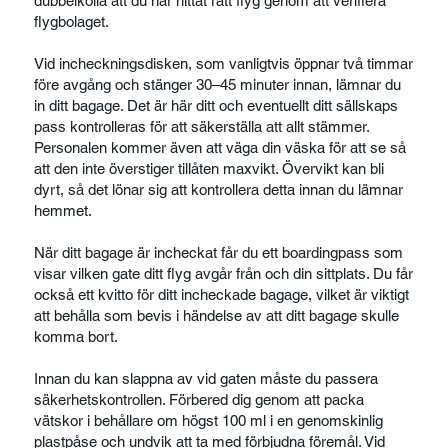
dubbelkolla att du har hittat rätt flyg genom att verifiera
flygbolaget.
Vid incheckningsdisken, som vanligtvis öppnar två timmar
före avgång och stänger 30–45 minuter innan, lämnar du
in ditt bagage. Det är här ditt och eventuellt ditt sällskaps
pass kontrolleras för att säkerställa att allt stämmer.
Personalen kommer även att väga din väska för att se så
att den inte överstiger tillåten maxvikt. Övervikt kan bli
dyrt, så det lönar sig att kontrollera detta innan du lämnar
hemmet.
När ditt bagage är incheckat får du ett boardingpass som
visar vilken gate ditt flyg avgår från och din sittplats. Du får
också ett kvitto för ditt incheckade bagage, vilket är viktigt
att behålla som bevis i händelse av att ditt bagage skulle
komma bort.
Innan du kan slappna av vid gaten måste du passera
säkerhetskontrollen. Förbered dig genom att packa
vätskor i behållare om högst 100 ml i en genomskinlig
plastpåse och undvik att ta med förbjudna föremål. Vid