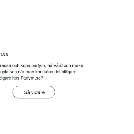
m.se
stressa och köpa parfym, hårvård och make
ygplatsen när man kan köpa det billigare
digare hos Parfym.se?
Gå vidare