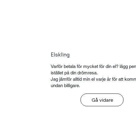
Elskling
Varför betala för mycket för din el? lägg p
istället på din drömresa.
Jag jämför alltid min el varje år för att kom
undan billigare.
Gå vidare