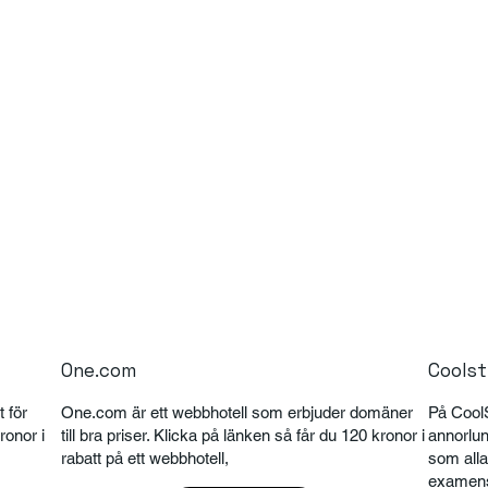
One.com
Coolst
 för
One.com är ett webbhotell som erbjuder domäner
På CoolS
ronor i
till bra priser. Klicka på länken så får du 120 kronor i
annorlund
rabatt på ett webbhotell,
som alla
examens