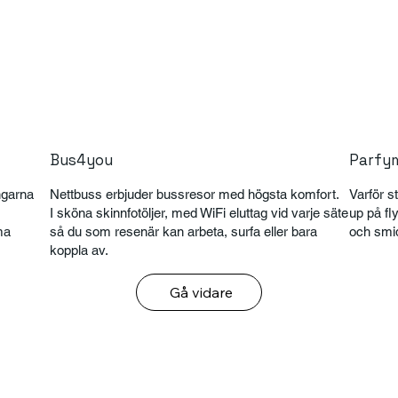
Bus4you
Parfy
engarna
Nettbuss erbjuder bussresor med högsta komfort.
Varför 
I sköna skinnfotöljer, med WiFi eluttag vid varje säte
up på fl
ma
så du som resenär kan arbeta, surfa eller bara
och smi
koppla av.
Gå vidare