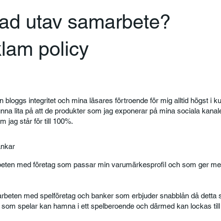
rad utav samarbete?
lam policy
 bloggs integritet och mina läsares förtroende för mig alltid högst i ku
kunna lita på att de produkter som jag exponerar på mina sociala kana
 jag står för till 100%.
nkar
arbeten med företag som passar min varumärkesprofil och som ger mer
marbeten med spelföretag och banker som erbjuder snabblån då detta 
e som spelar kan hamna i ett spelberoende och därmed kan lockas till a