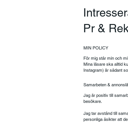
Intresse
Pr & Rek
MIN POLICY
För mig står min och min
Mina läsare ska alltid 
Instagram) är sådant som
Samarbeten & annonslä
Jag är positiv till sam
besökare.
Jag tar avstånd till sa
personliga åsikter att d