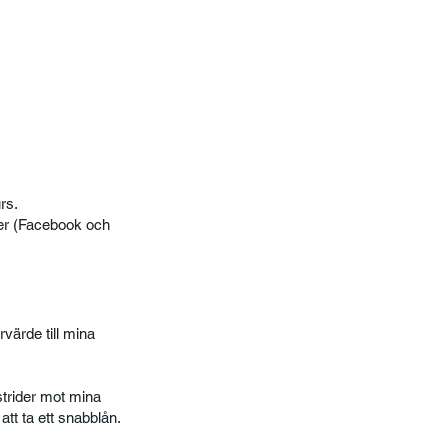
rs.
ler (Facebook och
värde till mina
strider mot mina
tt ta ett snabblån.