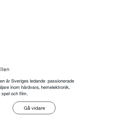
llen
en är Sveriges ledande passionerade
äljare inom hårdvara, hemelektronik,
 spel och film.
Gå vidare