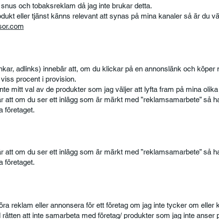
l snus och tobaksreklam då jag inte brukar detta.
odukt eller tjänst känns relevant att synas på mina kanaler så är du 
sor.com
nkar, adlinks) innebär att, om du klickar på en annonslänk och köper 
viss procent i provision.
te mitt val av de produkter som jag väljer att lyfta fram på mina olika
att om du ser ett inlägg som är märkt med ”reklamsamarbete” så har
a företaget.
att om du ser ett inlägg som är märkt med ”reklamsamarbete” så har
a företaget.
ra reklam eller annonsera för ett företag om jag inte tycker om eller k
d rätten att inte samarbeta med företag/ produkter som jag inte anser 