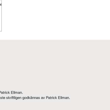
e år.
id
ed
Patrick Ellman.
åste skriftligen godkännas av Patrick Ellman.