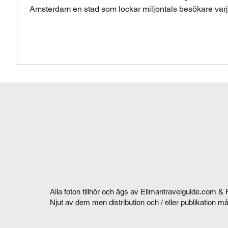
Amsterdam en stad som lockar miljontals besökare varj
Staden grundades på 1200-talet som en liten fiskeby v
floden Amstel, men har vuxit till en kulturell metropol m
global betydelse. Amsterdam har idag cirka 925´000
invånare.
Alla foton tillhör och ägs av Ellmantravelguide.com & 
Njut av dem men distribution och / eller publikation m