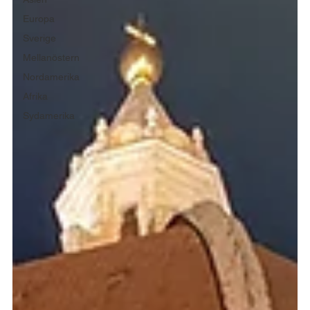
Europa
Sverige
Mellanöstern
Nordamerika
Afrika
Sydamerika