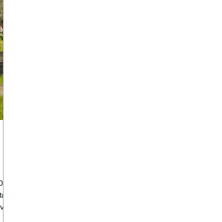
0
även