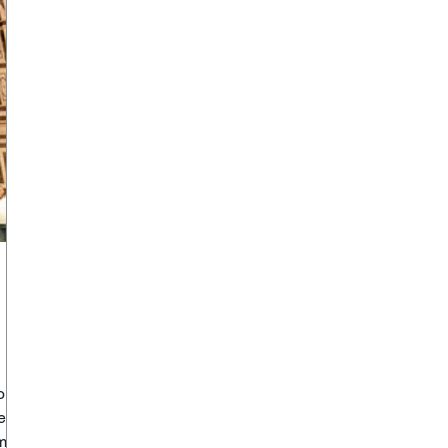
som
gen
 med