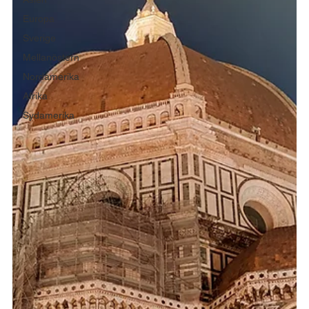
Europa
Sverige
Mellanöstern
Nordamerika
Afrika
Sydamerika