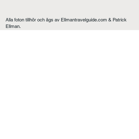
Alla foton tillhör och ägs av Ellmantravelguide.com & Patrick
Ellman.
Njut av dem men distribution och / eller publikation måste
skriftligen godkännas av Patrick Ellman.
Privacy policy
Hem
Asien
Reseblogg
Europa
Om mig
Sverige
Samarbete
Mellanöstern
Kontakt
Nordamerika
Afrika
Sydamerika