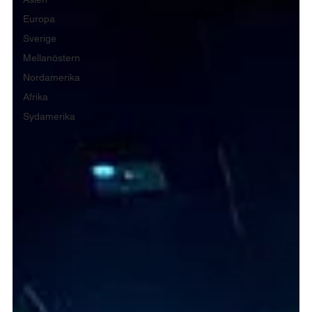
Europa
Sverige
Mellanöstern
Nordamerika
Afrika
Sydamerika