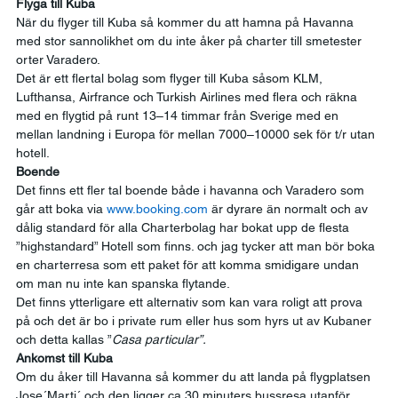
Flyga till Kuba
När du flyger till Kuba så kommer du att hamna på Havanna 
med stor sannolikhet om du inte åker på charter till smetester 
orter Varadero. 
Det är ett flertal bolag som flyger till Kuba såsom KLM, 
Lufthansa, Airfrance och Turkish Airlines med flera och räkna 
med en flygtid på runt 13–14 timmar från Sverige med en 
mellan landning i Europa för mellan 7000–10000 sek för t/r utan 
hotell. 
Boende
Det finns ett fler tal boende både i havanna och Varadero som 
går att boka via 
www.booking.com
 är dyrare än normalt och av 
dålig standard för alla Charterbolag har bokat upp de flesta 
”highstandard” Hotell som finns. och jag tycker att man bör boka 
en charterresa som ett paket för att komma smidigare undan 
om man nu inte kan spanska flytande. 
Det finns ytterligare ett alternativ som kan vara roligt att prova 
på och det är bo i private rum eller hus som hyrs ut av Kubaner 
och detta kallas ”
Casa particular”.
Ankomst till Kuba
Om du åker till Havanna så kommer du att landa på flygplatsen 
Jose´Marti´ och den ligger ca 30 minuters bussresa utanför 