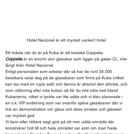
Hotel Nacional är ett mycket vackert hotel.
Ett måste när du är på Kuba är att besöka Coppelia. 
Coppelia
 är en enorm stor glassbar som ligger på gatan CL. inte 
långt ifrån Hotel Nacional. 
Enligt personalen som arbetar där så har de runt 35,000 
besökare varje dag på de glassbarer som finns på Kuba (vilket 
kan tas med en nypa salt) och denna är absolut den största, och 
som utlänning eller icke kuban så får du inte sitta ned bland 
Kubanerna, vilket vi tyckte var lite udda och vi blev placerade i 
en s.k. VIP avdelning som var ovanför själva glassbaren där vi 
fick en demonstration om glass och dess smaker och glassen 
var mycket god. 
Vi fann eller rättare sagt gick på ett mer udda område där 
konstnärer höll till och hela området var som om man hade 