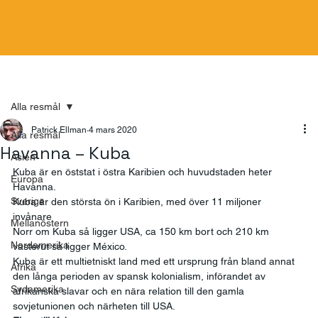
Alla resmål
Patrick Ellman
4 mars 2020
Alla resmål
Havanna – Kuba
Asien
Kuba är en öststat i östra Karibien och huvudstaden heter 
Europa
Havanna. 
Sverige
Kuba är den största ön i Karibien, med över 11 miljoner 
invånare  
Mellanöstern
Norr om Kuba så ligger USA, ca 150 km bort och 210 km 
Nordamerika
västerut så ligger México. 
Kuba är ett multietniskt land med ett ursprung från bland annat 
Afrika
den långa perioden av spansk kolonialism, införandet av 
Sydamerika
afrikanska slavar och en nära relation till den gamla 
sovjetunionen och närheten till USA. 