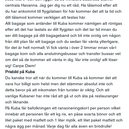
centrala Havanna. Jag ger dig nu ett råd, Ha tålamod efter att 
du har ankommit till flygplatsen för här kommer det att ta tid och 
ditt tålamod kommer verkligen att testas här. 
Allt bagage som anländer till Kuba kommer nämligen att röntgas 
efter att det har lastats av ditt flygplan och det tar tid innan du 
ser ditt bagage på ditt bagageband och bli inte orolig om någon 
från ditt plan får sitt bagage och du sedan får vänta ytterligare, 
för det är helt normalt. Vi fick vänta i över 2 timmar innan vårt 
bagage kom och alla anslutningsbussar och transfer bussar vet 
om det så de kommer att vänta in dig. Var inte orolig! allt löser 
sig! Carpe Diem! 
Prisbild på Kuba
Du kanske tror att när du kommer till Kuba så kommer det att 
vara hur billigt som helst men det stämmer absolut inte och 
detta beror på att inkomsten från turister är viktig. Och att 
vanliga Kubaner har inte råd att gå ut och äta på restauranger 
och liknande. 
På Kuba får befolkningen ett ransoneringskort per person vilket 
innebär att personen får ett kg ris, en påse svarta bönor och ett 
litet paket med matfett och 1 liter mjölk, ett litet paket matfett och 
några ägg per månad. Varje dag får alla även en brödrulle!  