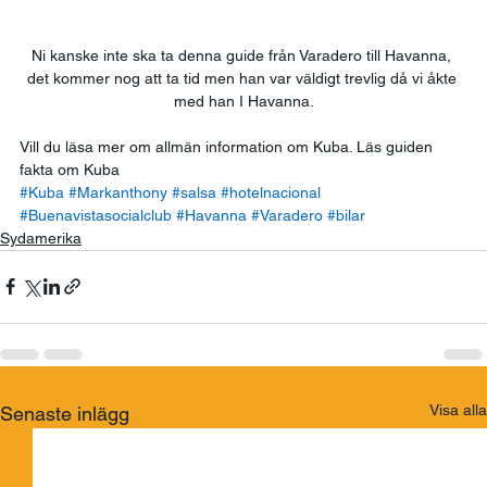
Ni kanske inte ska ta denna guide från Varadero till Havanna, 
det kommer nog att ta tid men han var väldigt trevlig då vi åkte 
med han I Havanna.
Vill du läsa mer om allmän information om Kuba. Läs guiden 
fakta om Kuba
#Kuba
#Markanthony
#salsa
#hotelnacional
#Buenavistasocialclub
#Havanna
#Varadero
#bilar
Sydamerika
Visa alla
Senaste inlägg