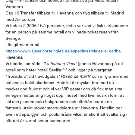
Dag 4–9 Transfer och boende i all inclusive på Melia hotell i 
Varadero 
Dag 10 Transfer tillbaka till Havanna och flyg tillbaka till Madrid 
med Air Europa 
Vi betala 2,300€ / två personer, detta var vad vi fick i erbjudande 
för en person på samma hotell om vi hade bokat resan från 
Sverige. 
Läs gärna mer på: 
https://www.viajeselcorteingles.es/especiales/viajes-al-caribe.
Havanna
Vi bodde i området 
”La habana Vieja”
 (gamla Havanna) på ett 
hotell som heter hotell Sevilla**** och ligger på tvärgatan 
”Trocadero” vid huvudgatan ”
Paseo de marti
” och är granne med 
nationella balettakademin. Hotellet är mycket bra med en 
mycket god frukost och vi var VIP gäster och då fick man sitta i 
en egen restaurang högst upp i huset med live musik i form av 
fiol och pianomusik i bakgrunden och härifrån har du en 
fantastik utsikt utöver större delarna av Havanna. Hotellet har 
även ett spa, gym och poolområde vilket är skönt att svalka sig i 
när det är varmt under sommaren. 