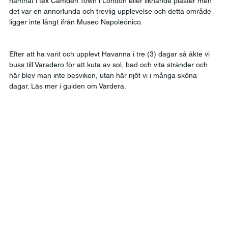
hamnat i tex Camden Town i London eller liknande plaster men 
det var en annorlunda och trevlig upplevelse och detta område 
ligger inte långt ifrån Museo Napoleónico. 
Efter att ha varit och upplevt Havanna i tre (3) dagar så åkte vi 
buss till Varadero för att kuta av sol, bad och vita stränder och 
här blev man inte besviken, utan här njöt vi i många sköna 
dagar. Läs mer i guiden om Vardera.  